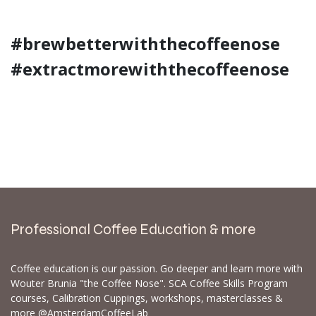
#brewbetterwiththecoffeenose
#extractmorewiththecoffeenose
Professional Coffee Education & more
Coffee education is our passion. Go deeper and learn more with
Wouter Brunia "the Coffee Nose". SCA Coffee Skills Program
courses, Calibration Cuppings, workshops, masterclasses &
more @AmsterdamCoffeeLab