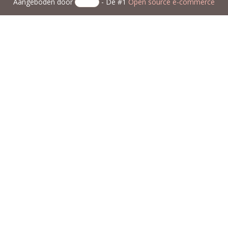
Aangeboden door
- De #1
Open source e-commerce