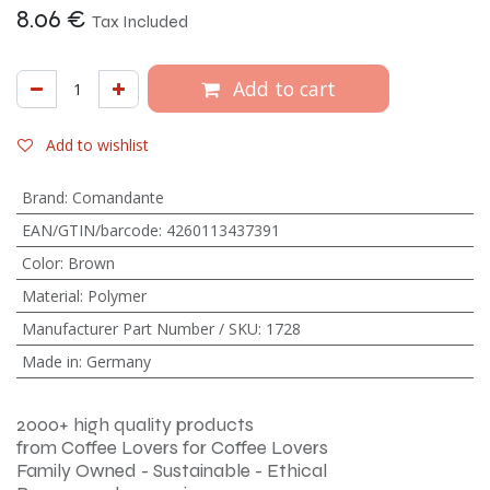
8.06
€
Tax Included
Add to cart
Add to wishlist
Brand
:
Comandante
EAN/GTIN/barcode
:
4260113437391
Color
:
Brown
Material
:
Polymer
Manufacturer Part Number / SKU
:
1728
Made in
:
Germany
2000+ high quality products
from Coffee Lovers for Coffee Lovers
Family Owned - Sustainable - Ethical