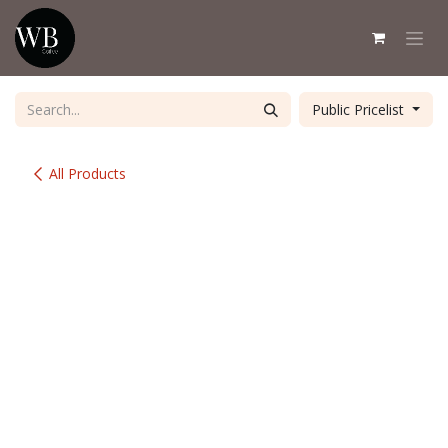
Skip to Content
Public Pricelist
All Products