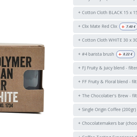
+ Cotton Cloth BLACK 15 x 1
+
+ Clix Mate Red Clix
7.40
€
+ Cotton Cloth WHITE 30 x 3
+
+ #4 barista brush
8.22
€
+ FJ Fruity & Juicy blend - filte
+ FF Fruity & Floral blend - fil
+ The Chocolatier's Brew - fil
+ Single Origin Coffee (200gr)
+ Chocolatemakers bar (choos