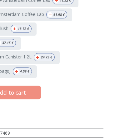
+
 @ Amsterdam Coffee Lab
41.32
€
+
Amsterdam Coffee Lab
61.98
€
+
Flush
13.72
€
+
37.15
€
+
m Canister 1.2L
24.75
€
+
bags)
4.09
€
dd to cart
7469