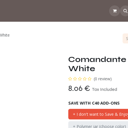
 the CoffeeNose👃
Amsterdam Coffee Lab
How does the webs
White
Comandante P
White
(0 review)
8.06
€
Tax Included
SAVE WITH C40 ADD-ONS
+ I don't want to Save & Enjo
+ Polymer jar (choose color)