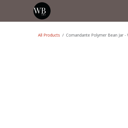
Skip to Content
Home
Shop
Events
💡Tip from
All Products
Comandante Polymer Bean Jar - 