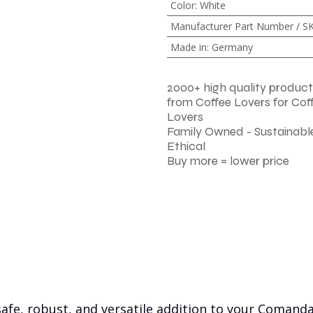
Color
:
White
Manufacturer Part Number / S
Made in
:
Germany
2000+ high quality product
from Coffee Lovers for Cof
Lovers
Family Owned - Sustainable
Ethical
Buy more = lower price
 safe, robust, and versatile addition to your Coma