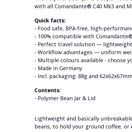
with all Comandante® C40 Mk3 and Mk4 
Quick facts:
- Food safe, BPA-free, high-performa
- 100% compatible with Comandante
- Perfect travel solution — lightweigh
- Workflow advantages — uniform weig
- Multiple colours available - choose yo
- Made in Germany
- Incl. packaging: 88g and 62x62x67m
Contents:
- Polymer Bean Jar & Lid
Lightweight and basically unbreakable,
beans, to hold your ground coffee, or 