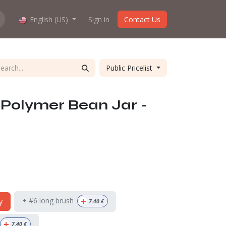
hop work?
English (US)
About us
Sign in
Contact Us
Public Pricelist
olymer Bean Jar -
+
+ #6 long brush
y
7.40
€
+
7.40
€