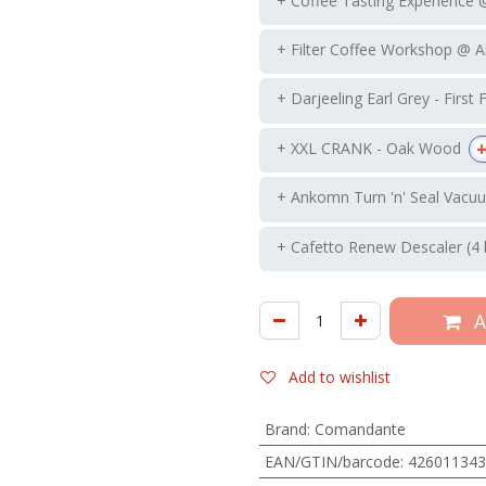
+ Coffee Tasting Experience
+ Filter Coffee Workshop @ 
+ Darjeeling Earl Grey - First 
+ XXL CRANK - Oak Wood
+ Ankomn Turn 'n' Seal Vacuu
+ Cafetto Renew Descaler (4 
A
Add to wishlist
Brand
:
Comandante
EAN/GTIN/barcode
:
426011343