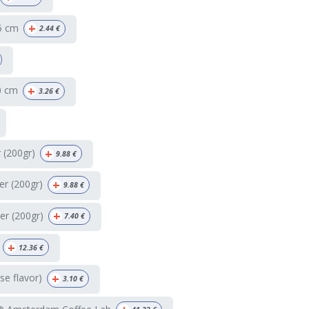
+
5 cm
2.44
€
+
0 cm
3.26
€
+
r (200gr)
9.88
€
+
ter (200gr)
9.88
€
+
ter (200gr)
7.40
€
+
12.36
€
+
e flavor)
3.10
€