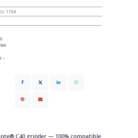
KU
:
1734
s
fee
 -
ndante® C40 grinder — 100% compatible