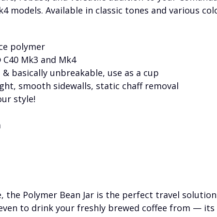
models. Available in classic tones and various colo
nce polymer
® C40 Mk3 and Mk4
t & basically unbreakable, use as a cup
ht, smooth sidewalls, static chaff removal
ur style!
m
 the Polymer Bean Jar is the perfect travel solution.
even to drink your freshly brewed coffee from — its 