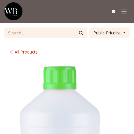
Skip to Content
Public Pricelist
All Products