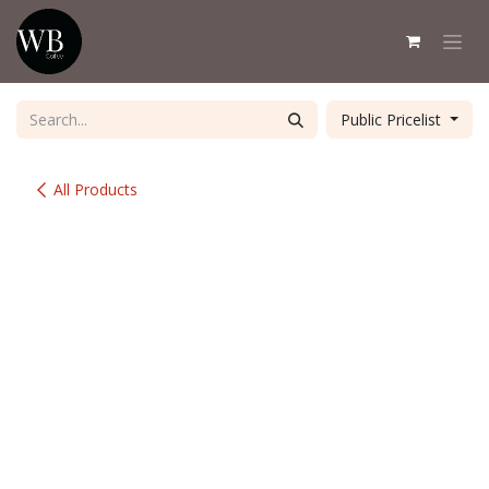
Skip to Content
Public Pricelist
All Products